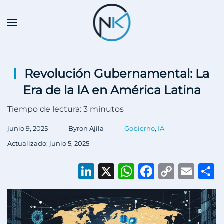
Skip to main content
Revolución Gubernamental: La
Era de la IA en América Latina
Tiempo de lectura:
3
minutos
junio 9, 2025
Byron Ajila
Gobierno
,
IA
Actualizado: junio 5, 2025
LinkedIn
X
WhatsApp
Faceboo
Copy
Ema
C
Link