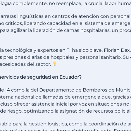
nología complemente, no reemplace, la crucial labor hum
arreras lingüísticas en centros de atención con personal 
 críticos, liberando capacidad en el sistema de emergenc
para agilizar la liberación de camas hospitalarias, un pro
tecnológica y expertos en TI ha sido clave. Florian Dax,
 presiones diarias de hospitales y personal sanitario. 
ecesidades del sector.
 servicios de seguridad en Ecuador?
de IA como la del Departamento de Bomberos de Múnich p
ema nacional de llamadas de emergencia que, gracias a l
luso ofrecer asistencia inicial por voz en situaciones no c
 de riesgo, optimizando la asignación de recursos polici
able para la gestión logística, como la coordinación de 
de más se necesita, de forma rápida y eficiente. Empresa