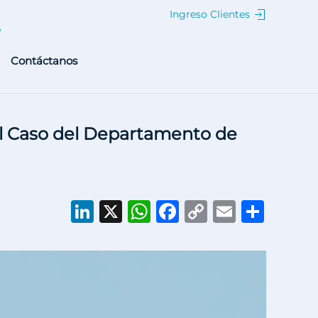
Ingreso Clientes
Contáctanos
 El Caso del Departamento de
LinkedIn
X
WhatsApp
Facebook
Copy
Email
Comp
Link