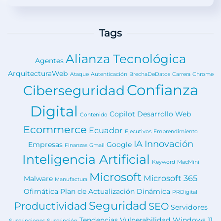
Tags
Alianza Tecnológica
Agentes
ArquitecturaWeb
Ataque
Autenticación
BrechaDeDatos
Carrera
Chrome
Confianza
Ciberseguridad
Digital
Copilot
Desarrollo Web
Contenido
Ecommerce
Ecuador
Ejecutivos
Emprendimiento
IA
Innovación
Empresas
Google
Finanzas
Gmail
Inteligencia Artificial
Keyword
MacMini
Microsoft
Microsoft 365
Malware
Manufactura
Ofimática
Plan de Actualización Dinámica
PRDigital
Seguridad
Productividad
SEO
Servidores
Tendencias
Vulnerabilidad
Windows 11
Suscripciones
Suscripción