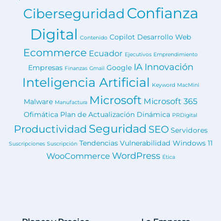
Confianza
Ciberseguridad
Digital
Copilot
Desarrollo Web
Contenido
Ecommerce
Ecuador
Ejecutivos
Emprendimiento
IA
Innovación
Empresas
Google
Finanzas
Gmail
Inteligencia Artificial
Keyword
MacMini
Microsoft
Microsoft 365
Malware
Manufactura
Ofimática
Plan de Actualización Dinámica
PRDigital
Seguridad
Productividad
SEO
Servidores
Tendencias
Vulnerabilidad
Windows 11
Suscripciones
Suscripción
WordPress
WooCommerce
Ética