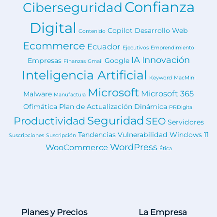
Confianza
Ciberseguridad
Digital
Copilot
Desarrollo Web
Contenido
Ecommerce
Ecuador
Ejecutivos
Emprendimiento
IA
Innovación
Empresas
Google
Finanzas
Gmail
Inteligencia Artificial
Keyword
MacMini
Microsoft
Microsoft 365
Malware
Manufactura
Ofimática
Plan de Actualización Dinámica
PRDigital
Seguridad
Productividad
SEO
Servidores
Tendencias
Vulnerabilidad
Windows 11
Suscripciones
Suscripción
WordPress
WooCommerce
Ética
Planes y Precios
La Empresa